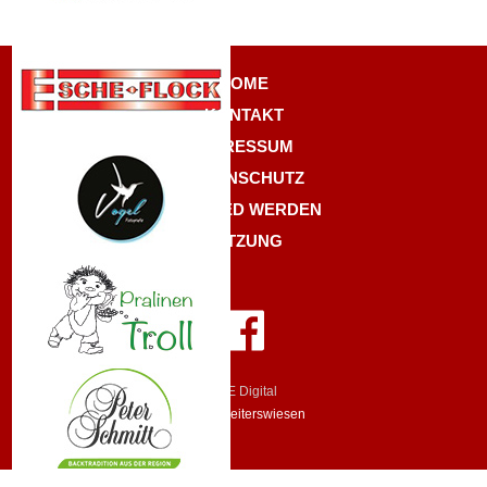
HOME
KONTAKT
IMPRESSUM
DATENSCHUTZ
MITGLIED WERDEN
SATZUNG
BEE Digital
©TSV Reiterswiesen